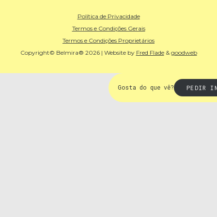
Política de Privacidade
Termos e Condições Gerais
Termos e Condições Proprietários
Copyright© Belmira® 2026 | Website by
Fred Flade
&
goodweb
Gosta do que vê?
PEDIR I