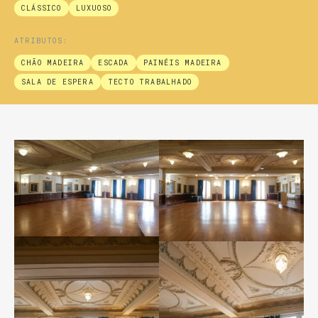
CLÁSSICO
LUXUOSO
ATRIBUTOS:
CHÃO MADEIRA
ESCADA
PAINÉIS MADEIRA
SALA DE ESPERA
TECTO TRABALHADO