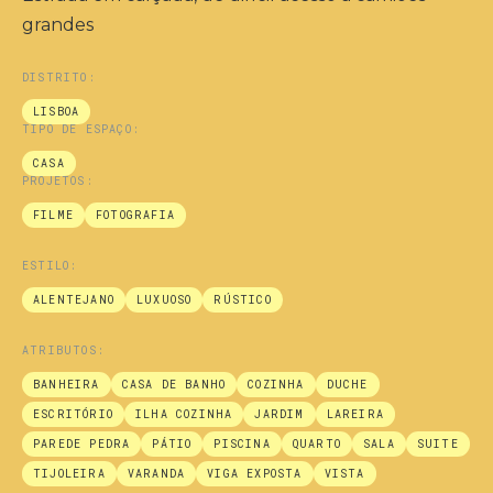
grandes
DISTRITO:
LISBOA
TIPO DE ESPAÇO:
CASA
PROJETOS:
FILME
FOTOGRAFIA
ESTILO:
ALENTEJANO
LUXUOSO
RÚSTICO
ATRIBUTOS:
BANHEIRA
CASA DE BANHO
COZINHA
DUCHE
ESCRITÓRIO
ILHA COZINHA
JARDIM
LAREIRA
PAREDE PEDRA
PÁTIO
PISCINA
QUARTO
SALA
SUITE
TIJOLEIRA
VARANDA
VIGA EXPOSTA
VISTA