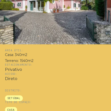
ÁREA ÚTIL:
Casa: 340m2
Terreno: 1540m2
ESTACIONAMENTO:
Privativo
ACESSO:
Direto
DISTRITO:
SETÚBAL
TIPO DE ESPAÇO:
CASA