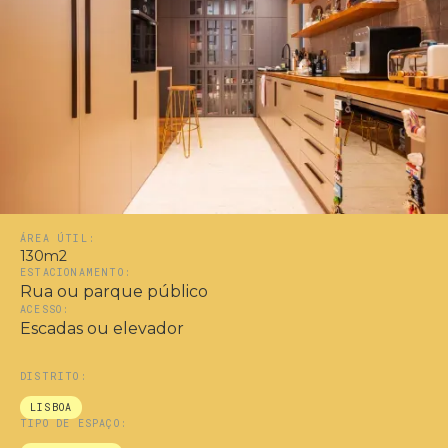
ÁREA ÚTIL:
130m2
ESTACIONAMENTO:
Rua ou parque público
ACESSO:
Escadas ou elevador
DISTRITO:
LISBOA
TIPO DE ESPAÇO: