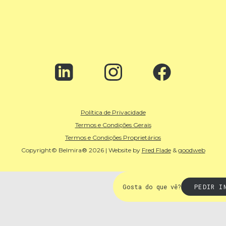
Política de Privacidade
Termos e Condições Gerais
Termos e Condições Proprietários
Copyright© Belmira® 2026 | Website by
Fred Flade
&
goodweb
Gosta do que vê?
PEDIR I