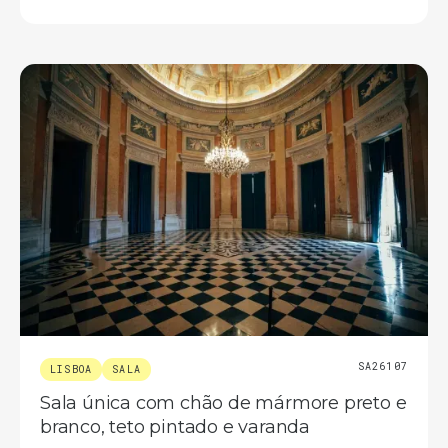
SA26107
LISBOA
SALA
Sala única com chão de mármore preto e
branco, teto pintado e varanda