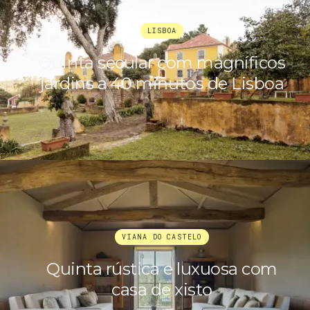
LISBOA
Quinta secular com magníficos
jardins a 40 minutos de Lisboa
VIANA DO CASTELO
Quinta rústica e luxuosa com
casa de xisto